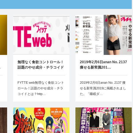
無理なく食欲コントロール！
2019年2月6日anan No. 2137
れ
話題のやせ成分・チラコイド
痩せる新常識201…
とは？
」
FYTTE web無理なく食欲コント
2019年2月6日anan No. 2137 痩
。
ロール！話題のやせ成分・チラ
せる新常識2019に掲載されまし
コイドとは？http…
た。「睡眠ダ…