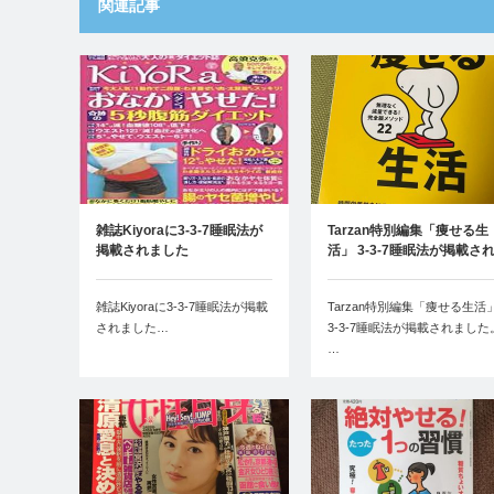
関連記事
雑誌Kiyoraに3-3-7睡眠法が
Tarzan特別編集「痩せる生
掲載されました
活」 3-3-7睡眠法が掲載さ
ま…
雑誌Kiyoraに3-3-7睡眠法が掲載
Tarzan特別編集「痩せる生活
されました…
3-3-7睡眠法が掲載されました
…