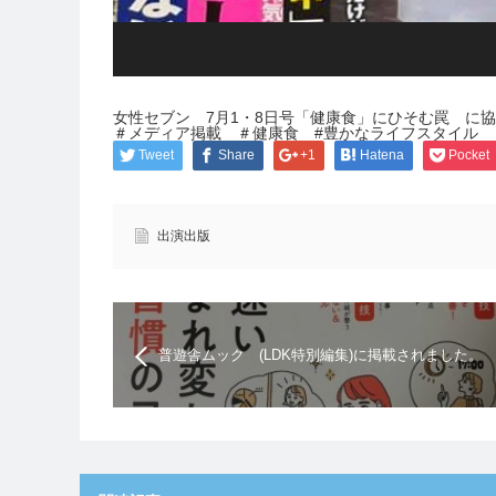
女性セブン 7月1・8日号「健康食」にひそむ罠 に
＃メディア掲載
＃健康食
#豊かなライフスタイル
Tweet
Share
+1
Hatena
Pocket
出演出版
普遊舎ムック (LDK特別編集)に掲載されました。