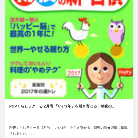
PHPくらしラクーる 2月号 「いい1年」を引き寄せる！朝夜の…
PHPくらしラクーる 2月号 「いい1年」を引き寄せる！朝夜の新★習慣に掲載
されました。h…