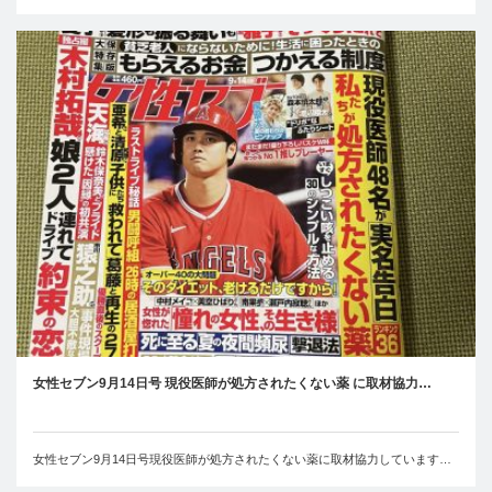
女性セブン9月14日号 現役医師が処方されたくない薬 に取材協力…
女性セブン9月14日号現役医師が処方されたくない薬に取材協力しています…