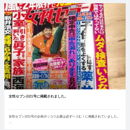
女性セブン2/21号に掲載されました。
女性セブン2/21号の企画ポッコリお腹は必ずヘコむ！に掲載されていました。
…