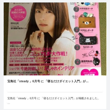
宝島社「steady 」6月号 に 「寝るだけダイエット入門」が…
宝島社「steady 」6月号 に 「寝るだけダイエット入門」が掲載されました。
…