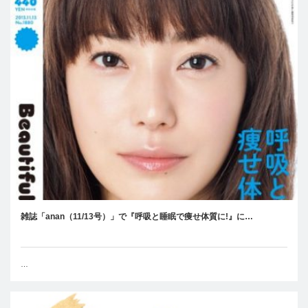
雑誌「anan（11/13号）」で『呼吸と睡眠で痩せ体質に!』に…
…