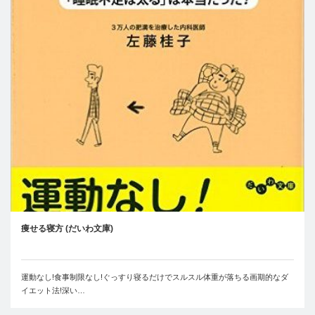
痩せる寝方 (だいわ文庫)
運動なし!食事制限なし!ぐっすり寝るだけでスルスル体重が落ちる画期的なダ
イエット法!深い…