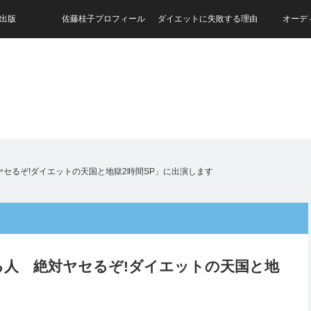
出版
佐藤桂子プロフィール
ダイエットに失敗する理由
オーデ
ヤセるぞ!ダイエットの天国と地獄2時間SP」に出演します
る人 絶対ヤセるぞ!ダイエットの天国と地