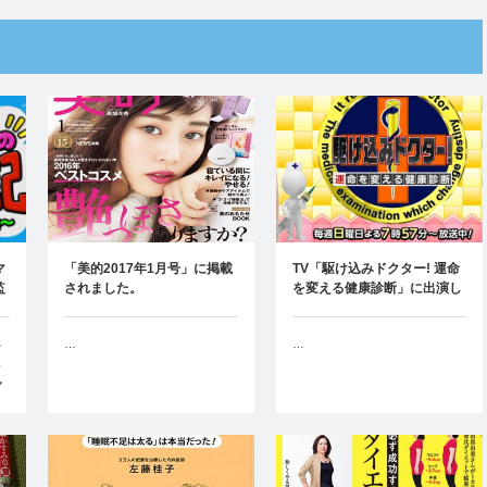
マ
「美的2017年1月号」に掲載
TV「駆け込みドクター! 運命
監
されました。
を変える健康診断」に出演し
ました
８
…
…
４
マ