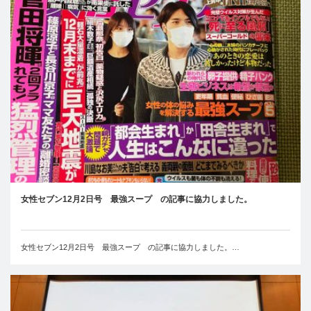
女性セブン12月2日号 最強スープ の記事に協力しました。
女性セブン12月2日号 最強スープ の記事に協力しました。…