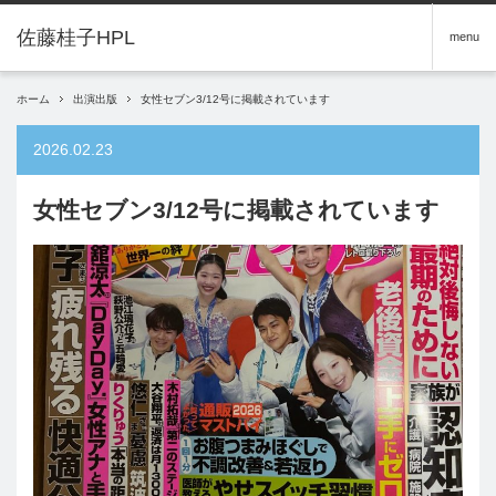
menu
ホーム
出演出版
女性セブン3/12号に掲載されています
2026.02.23
女性セブン3/12号に掲載されています