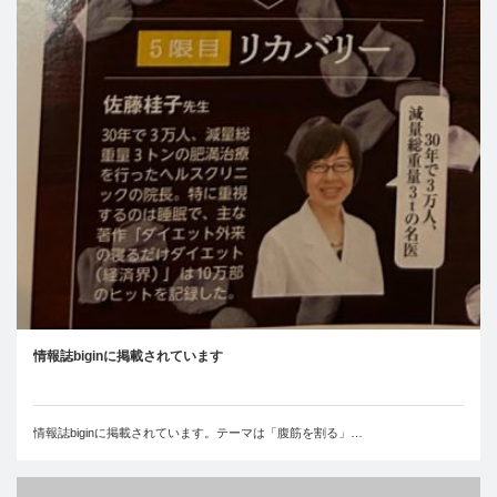
情報誌biginに掲載されています
情報誌biginに掲載されています。テーマは「腹筋を割る」…