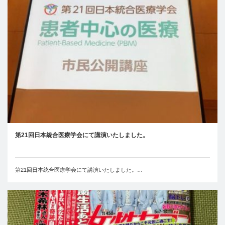
第21回日本統合医療学会にて講演いたしました。
第21回日本統合医療学会にて講演いたしました。…