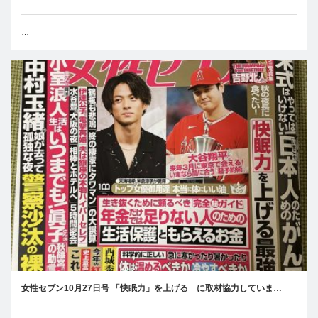
…
女性セブン10月27日号 「快眠力」を上げる に取材協力していま…