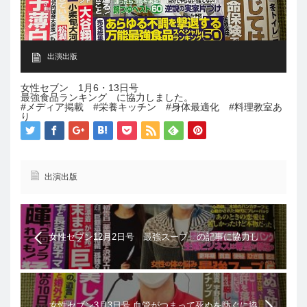
出演出版
女性セブン 1月6・13日号
最強食品ランキング に協力しました。
#メディア掲載
#栄養キッチン
#身体最適化
#料理教室あ
り
出演出版
女性セブン12月2日号 最強スープ の記事に協力し
ました。
女性セブン3月3日号 血管がつまって死ぬを防ぐに協