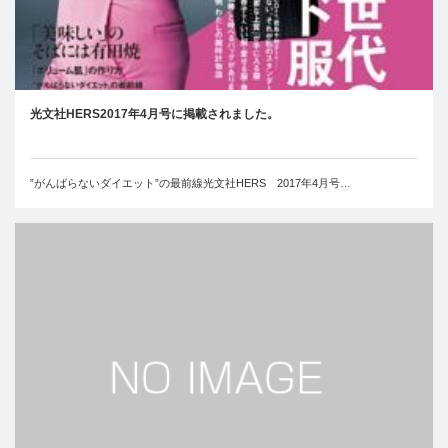
光文社HERS2017年4月号に掲載されました。
”がんばらないダイエット”の最前線光文社HERS 2017年4月号…