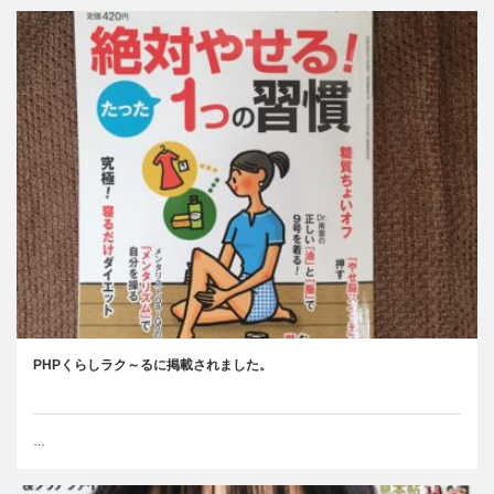
PHPくらしラク～るに掲載されました。
…