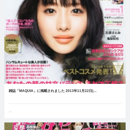
雑誌「MAQUIA」に掲載されました 2013年11月22日|…
…