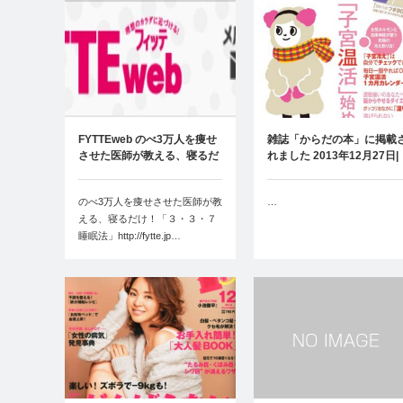
FYTTEweb のべ3万人を痩せ
雑誌「からだの本」に掲載
させた医師が教える、寝るだ
れました 2013年12月27日|
け！…
…
のべ3万人を痩せさせた医師が教
…
える、寝るだけ！「３・３・７
睡眠法」http://fytte.jp…