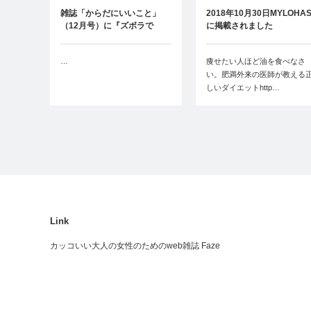
雑誌「からだにいいこと」
2018年10月30日MYLOHA
（12月号）に『ズボラで
に掲載されました
OK！がんばらな…
…
痩せたい人ほど油を食べなさ
い。肥満外来の医師が教える
しいダイエットhttp…
Link
カッコいい大人の女性のためのweb雑誌 Faze