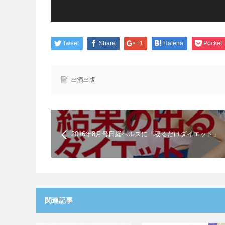
Tweet
Share
+1
Hatena
Pocket
出演出版
2016年8月号日経ヘルスに「寝るだけダイエット」
掲載されました
関連記事