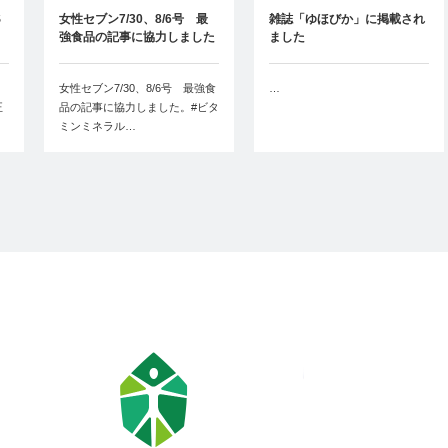
S
女性セブン7/30、8/6号 最
雑誌「ゆほびか」に掲載され
強食品の記事に協力しました
ました
女性セブン7/30、8/6号 最強食
…
正
品の記事に協力しました。#ビタ
ミンミネラル…