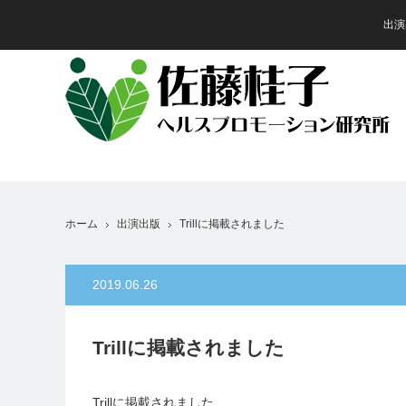
出演
ホーム
出演出版
Trillに掲載されました
2019.06.26
Trillに掲載されました
Trillに掲載されました