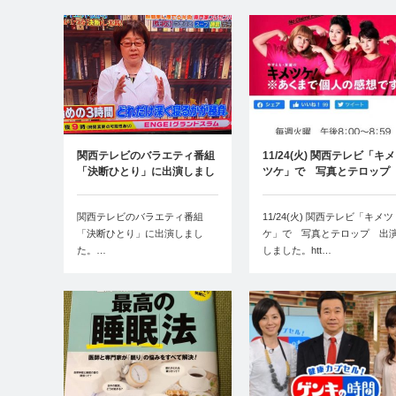
関西テレビのバラエティ番組
11/24(火) 関西テレビ「キメ
「決断ひとり」に出演しまし
ツケ」で 写真とテロッ
た。
出演…
関西テレビのバラエティ番組
11/24(火) 関西テレビ「キメツ
「決断ひとり」に出演しまし
ケ」で 写真とテロップ 出
た。…
しました。htt…